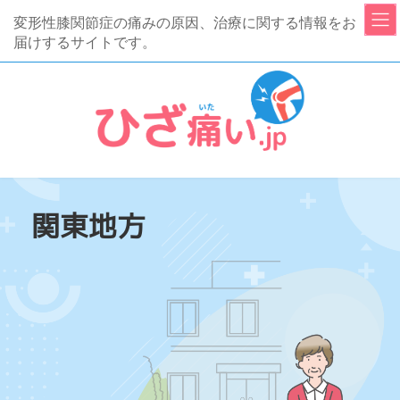
コ
ナ
変形性膝関節症の痛みの原因、治療に関する情報をお
ン
ビ
届けするサイトです。
テ
ゲ
ン
ー
ツ
シ
へ
ョ
ス
ン
キ
に
ッ
移
関東地方
プ
動