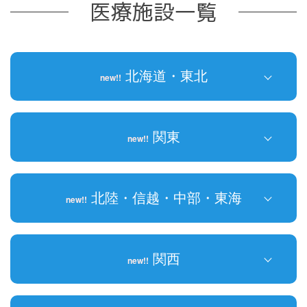
医療施設⼀覧
北海道・東北
new!!
北海道
new!!
関東
new!!
青森県
岩手県
群馬県
北陸・信越・中部・東海
new!!
宮城県
東京都
秋田県
埼玉県
石川県
new!!
関西
new!!
山形県
千葉県
富山県
new!!
福島県
神奈川県
福井県
三重県
new!!