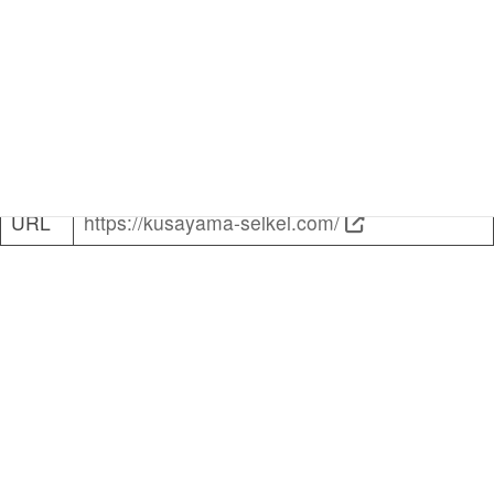
開成くさやま整形外科リハビリ
クリニック
new!
住所
神奈川県足柄上郡開成町みなみ4-5-7
TEL
0465-20-8115
URL
https://kusayama-seikei.com/