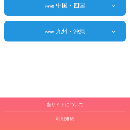
中国・四国
new!!
長野県
京都府
岐阜県
大阪府
岡山県
九州・沖縄
new!!
静岡県
兵庫県
広島県
new!!
new!!
愛知県
和歌山県
鳥取県
福岡県
new!!
山口県
佐賀県
香川県
長崎県
new!!
徳島県
熊本県
new!!
愛媛県
大分県
当サイトについて
宮崎県
利用規約
鹿児島県