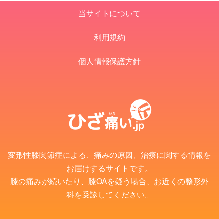
愛媛県
大分県
当サイトについて
宮崎県
利用規約
鹿児島県
個人情報保護方針
沖縄県
変形性膝関節症による、痛みの原因、治療に関する情報を
お届けするサイトです。
膝の痛みが続いたり、膝OAを疑う場合、お近くの整形外
科を受診してください。