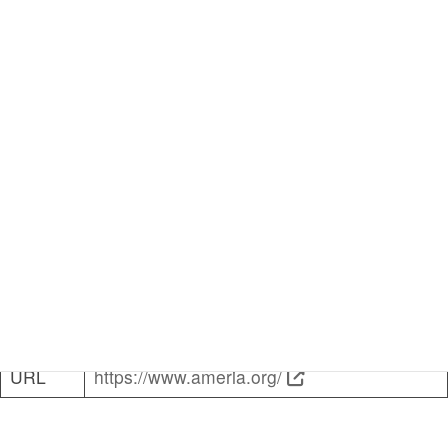
ラジオ波治療を100症例以上行っている医療機関
山形県
山形済生病院
住所
山形県山形市沖町79番1
TEL
023-682-1111
URL
https://www.ameria.org/