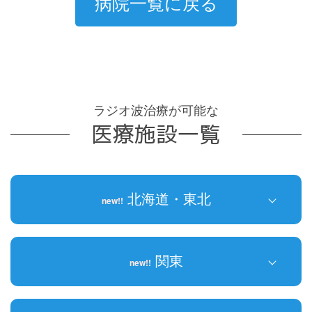
病院一覧に戻る
ラジオ波治療が可能な
医療施設⼀覧
北海道・東北
new!!
北海道
new!!
関東
new!!
青森県
岩手県
群馬県