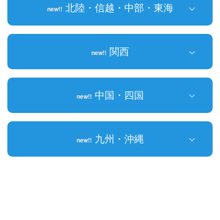
北陸・信越・中部・東海
new!!
宮城県
東京都
秋田県
埼玉県
石川県
new!!
関西
new!!
山形県
千葉県
富山県
new!!
福島県
神奈川県
福井県
三重県
new!!
中国・四国
new!!
長野県
京都府
岐阜県
大阪府
岡山県
九州・沖縄
new!!
静岡県
兵庫県
広島県
new!!
new!!
愛知県
和歌山県
鳥取県
福岡県
new!!
山口県
佐賀県
香川県
長崎県
new!!