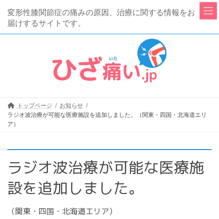
コ
ナ
変形性膝関節症の痛みの原因、治療に関する情報をお
ン
ビ
届けするサイトです。
テ
ゲ
ン
ー
ツ
シ
へ
ョ
ス
ン
キ
に
トップページ
お知らせ
ッ
移
ラジオ波治療が可能な医療施設を追加しました。（関東・四国・北海道エリ
プ
動
ア）
ラジオ波治療が可能な医療施
設を追加しました。
（関東・四国・北海道エリア）